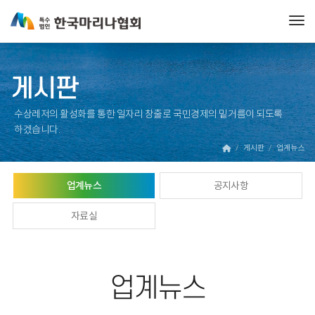
Tog
게시판
수상레저의 활성화를 통한 일자리 창출로 국민경제의 밑거름이 되도록
하겠습니다.
게시판
업계뉴스
업계뉴스
공지사항
자료실
업계뉴스