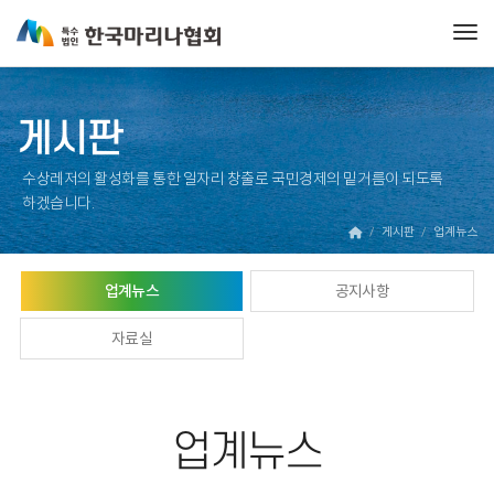
Tog
게시판
수상레저의 활성화를 통한 일자리 창출로 국민경제의 밑거름이 되도록
하겠습니다.
게시판
업계뉴스
업계뉴스
공지사항
자료실
업계뉴스