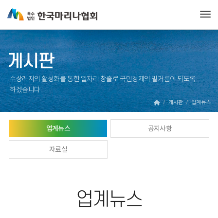
Tog
게시판
수상레저의 활성화를 통한 일자리 창출로 국민경제의 밑거름이 되도록
하겠습니다.
게시판
업계뉴스
업계뉴스
공지사항
자료실
업계뉴스