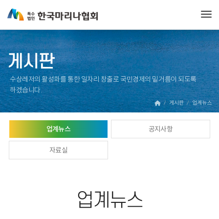
Tog
게시판
수상레저의 활성화를 통한 일자리 창출로 국민경제의 밑거름이 되도록
하겠습니다.
게시판
업계뉴스
업계뉴스
공지사항
자료실
업계뉴스